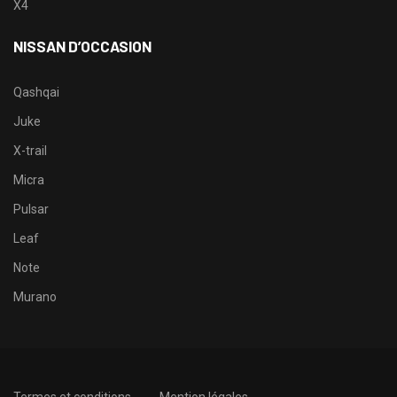
X4
NISSAN D’OCCASION
Qashqai
Juke
X-trail
Micra
Pulsar
Leaf
Note
Murano
Termes et conditions
Mention légales