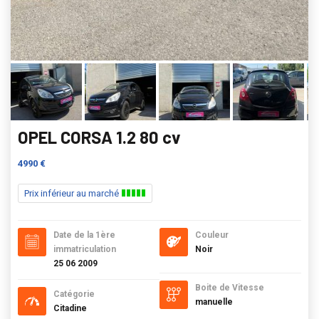
OPEL CORSA 1.2 80 cv
4990 €
Prix inférieur au marché
Date de la 1ère
Couleur
immatriculation
Noir
25 06 2009
Boite de Vitesse
Catégorie
manuelle
Citadine