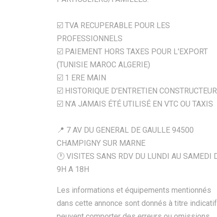
☑️ TVA RECUPERABLE POUR LES
PROFESSIONNELS
☑️ PAIEMENT HORS TAXES POUR L'EXPORT
(TUNISIE MAROC ALGERIE)
☑️ 1 ERE MAIN
☑️ HISTORIQUE D'ENTRETIEN CONSTRUCTEUR
☑️ N’A JAMAIS ÉTÉ UTILISÉ EN VTC OU TAXIS
📍 7 AV DU GENERAL DE GAULLE 94500
CHAMPIGNY SUR MARNE
🕐 VISITES SANS RDV DU LUNDI AU SAMEDI 
9H A 18H
Les informations et équipements mentionnés
dans cette annonce sont donnés à titre indicatif
peuvent comporter des erreurs ou omissions.