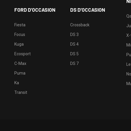
N
FORD D’OCCASION
DS D’OCCASION
Qa
Fiesta
Crossback
Ju
Focus
DS 3
X-t
Kuga
DS 4
Mi
Ecosport
DS 5
Pu
C-Max
DS 7
Le
Puma
No
Ka
Mu
Transit