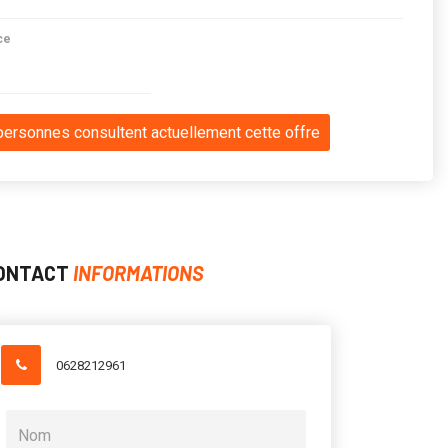
ce
personnes consultent actuellement cette offre
ONTACT
INFORMATIONS
0628212961