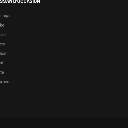
ISSAN D’OCCASION
shqai
ke
rail
cra
lsar
af
te
rano