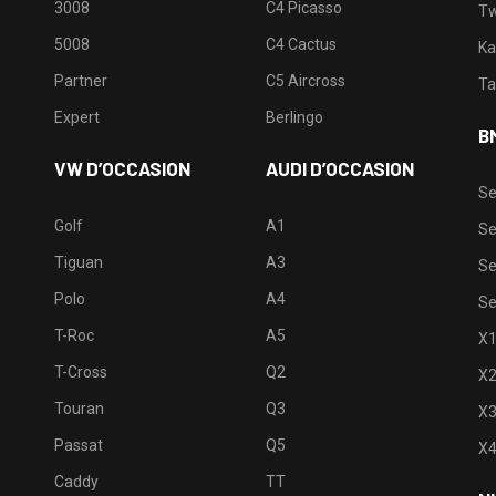
3008
C4 Picasso
Tw
5008
C4 Cactus
Ka
Partner
C5 Aircross
Ta
Expert
Berlingo
B
VW D’OCCASION
AUDI D’OCCASION
Se
Golf
A1
Se
Tiguan
A3
Se
Polo
A4
Se
T-Roc
A5
X
T-Cross
Q2
X
Touran
Q3
X
Passat
Q5
X
Caddy
TT