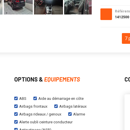
Référen
1412500
7 
OPTIONS &
EQUIPEMENTS
C
ABS
Aide au démarrage en côte
Airbags frontaux
Airbags latéraux
Airbags rideaux / genoux
Alarme
Alerte oubli ceinture conducteur
Antipatinage (ASR)