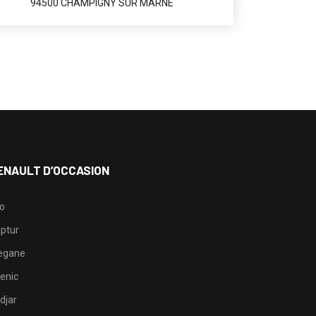
94500 CHAMPIGNY SUR MARNE
ENAULT D’OCCASION
io
ptur
egane
enic
djar