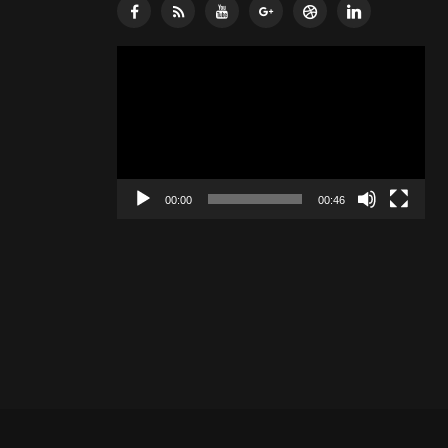
Lecteur
vidéo
00:00
00:46