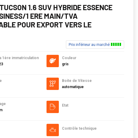
TUCSON 1.6 SUV HYBRIDE ESSENCE
SINESS/1 ERE MAIN/TVA
ABLE POUR EXPORT VERS LE
B
Prix inférieur au marché
a 1ère immatriculation
Couleur
23
gris
e
Boite de Vitesse
automatique
age
Etat
km
Contrôle technique