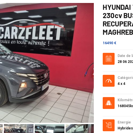
HYUNDAI 
230cv BU
RECUPER
MAGHRE
16490 €
Date de l
28 06 20
Catégori
4 x 4
Kilométr
168045
Energie
Hybrides