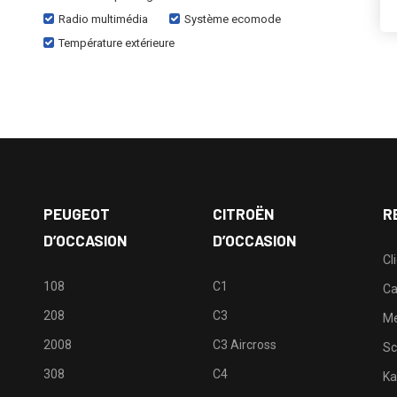
Radio multimédia
Système ecomode
Température extérieure
PEUGEOT
CITROËN
R
D’OCCASION
D’OCCASION
Cl
108
C1
Ca
208
C3
M
2008
C3 Aircross
Sc
308
C4
Ka