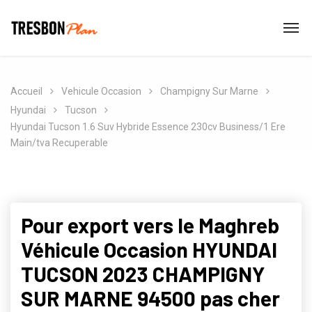
Accueil
Vehicule Occasion
Champigny Sur Marne
Hyundai
Tucson
Hyundai Tucson 1.6 Suv Hybride Essence 230cv Business/1 Ere
Main/tva Recuperable
Pour export vers le Maghreb
Véhicule Occasion HYUNDAI
TUCSON 2023 CHAMPIGNY
SUR MARNE 94500 pas cher