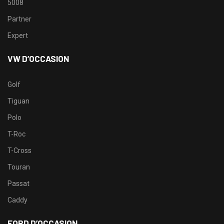
5008
Partner
Expert
VW D’OCCASION
Golf
Tiguan
Polo
T-Roc
T-Cross
Touran
Passat
Caddy
FORD D’OCCASION