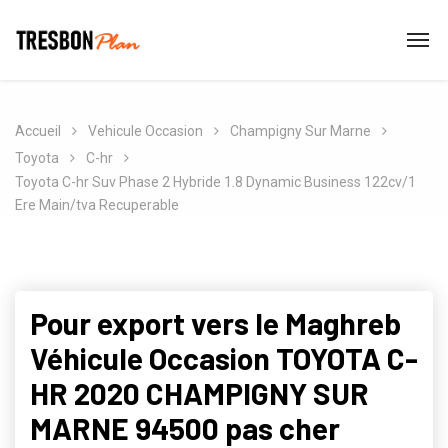
Accueil
Vehicule Occasion
Champigny Sur Marne
Toyota
C-hr
Toyota C-hr Suv Phase 2 Hybride 1.8 Dynamic Business 122cv/1
Ere Main/tva Recuperable
Pour export vers le Maghreb
Véhicule Occasion TOYOTA C-
HR 2020 CHAMPIGNY SUR
MARNE 94500 pas cher