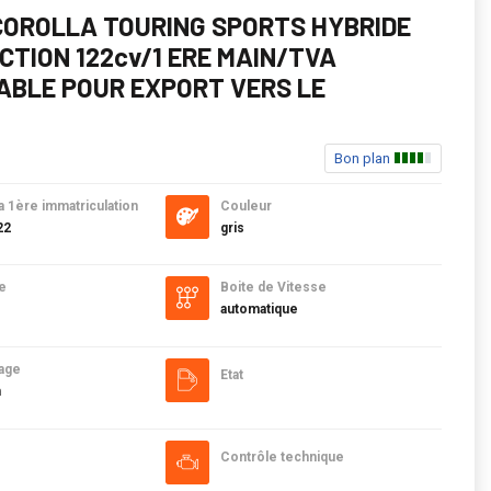
COROLLA TOURING SPORTS HYBRIDE
ECTION 122cv/1 ERE MAIN/TVA
ABLE POUR EXPORT VERS LE
B
Bon plan
a 1ère immatriculation
Couleur
22
gris
e
Boite de Vitesse
automatique
age
Etat
m
Contrôle technique