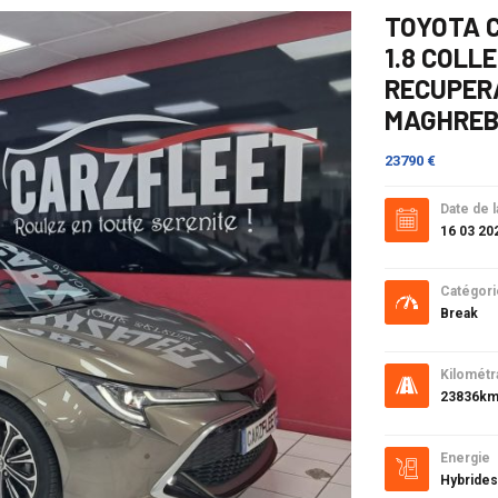
TOYOTA 
1.8 COLL
RECUPER
MAGHRE
23790 €
Date de l
16 03 20
Catégori
Break
Kilométr
23836k
Energie
Hybrides