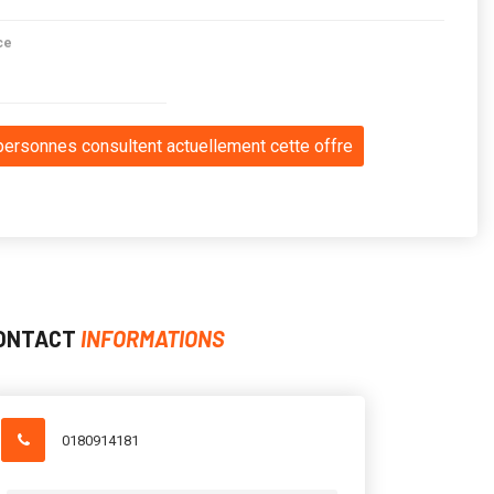
ce
personnes consultent actuellement cette offre
ONTACT
INFORMATIONS
0180914181