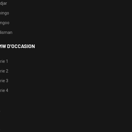
djar
ingo
ngoo
lisman
MW D’OCCASION
rie 1
rie 2
rie 3
rie 4
1
2
3
4