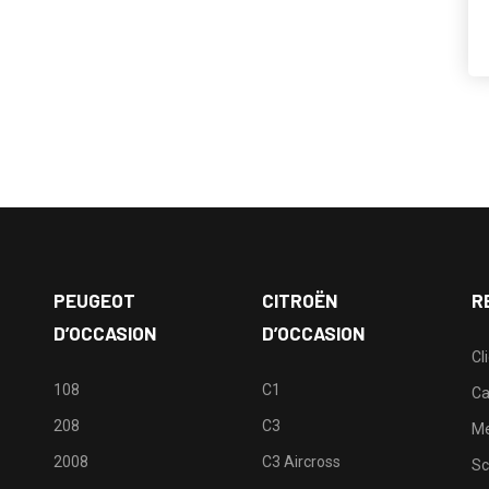
PEUGEOT
CITROËN
R
D’OCCASION
D’OCCASION
Cl
108
C1
Ca
208
C3
M
2008
C3 Aircross
Sc