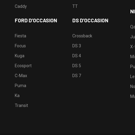
Caddy
TT
N
FORD D’OCCASION
DS D’OCCASION
Qa
Fiesta
Crossback
Ju
Focus
DS 3
X-t
Kuga
DS 4
Mi
Ecosport
DS 5
Pu
C-Max
DS 7
Le
Puma
No
Ka
Mu
Transit