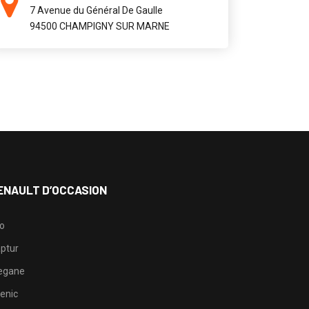
7 Avenue du Général De Gaulle
94500 CHAMPIGNY SUR MARNE
ENAULT D’OCCASION
io
ptur
egane
enic