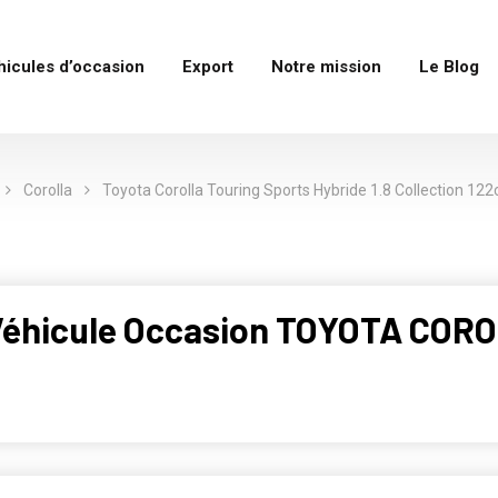
hicules d’occasion
Export
Notre mission
Le Blog
Corolla
Toyota Corolla Touring Sports Hybride 1.8 Collection 12
b Véhicule Occasion TOYOTA CO