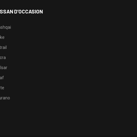
ISSAN D’OCCASION
shqai
ke
rail
cra
lsar
af
te
rano