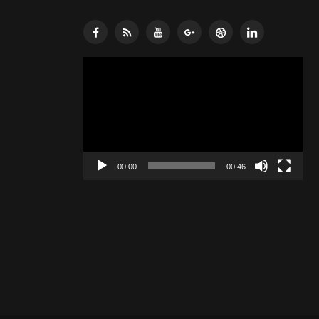
Lecteur
vidéo
00:00
00:46