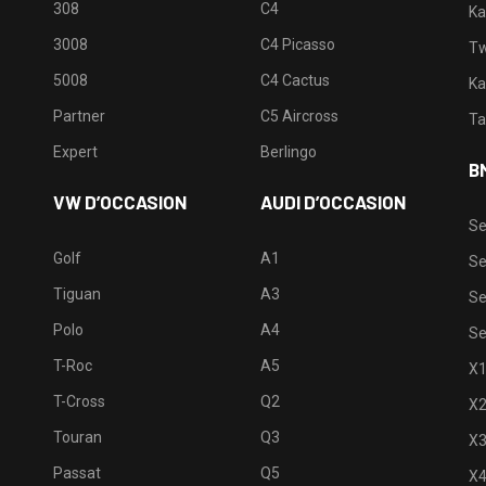
308
C4
Ka
3008
C4 Picasso
Tw
5008
C4 Cactus
Ka
Partner
C5 Aircross
Ta
Expert
Berlingo
B
VW D’OCCASION
AUDI D’OCCASION
Se
Golf
A1
Se
Tiguan
A3
Se
Polo
A4
Se
T-Roc
A5
X
T-Cross
Q2
X
Touran
Q3
X
Passat
Q5
X