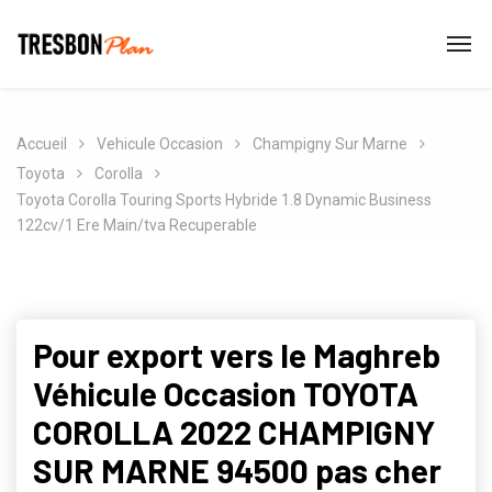
Accueil
Vehicule Occasion
Champigny Sur Marne
Toyota
Corolla
Toyota Corolla Touring Sports Hybride 1.8 Dynamic Business
122cv/1 Ere Main/tva Recuperable
Pour export vers le Maghreb
Véhicule Occasion TOYOTA
COROLLA 2022 CHAMPIGNY
SUR MARNE 94500 pas cher