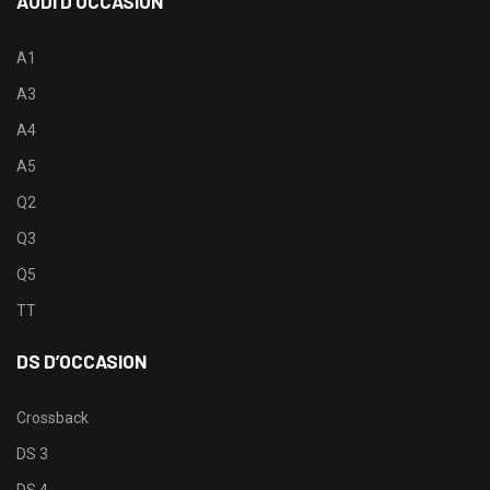
AUDI D’OCCASION
A1
A3
A4
A5
Q2
Q3
Q5
TT
DS D’OCCASION
Crossback
DS 3
DS 4