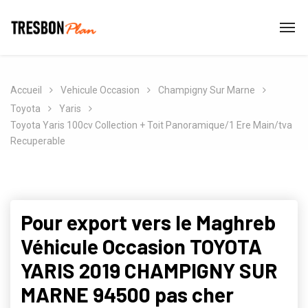
Accueil
Vehicule Occasion
Champigny Sur Marne
Toyota
Yaris
Toyota Yaris 100cv Collection + Toit Panoramique/1 Ere Main/tva
Recuperable
Pour export vers le Maghreb
Véhicule Occasion TOYOTA
YARIS 2019 CHAMPIGNY SUR
MARNE 94500 pas cher