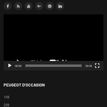
Lecteur
vidéo
00:00
00:46
PEUGEOT D’OCCASION
108
208