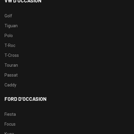
VW D’OCCASION
Golf
Tiguan
Polo
T-Roc
T-Cross
Touran
Passat
Caddy
FORD D’OCCASION
Fiesta
Focus