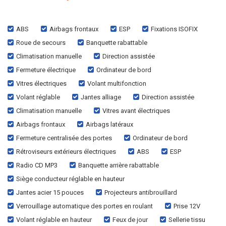
ABS
Airbags frontaux
ESP
Fixations ISOFIX
Roue de secours
Banquette rabattable
Climatisation manuelle
Direction assistée
Fermeture électrique
Ordinateur de bord
Vitres électriques
Volant multifonction
Volant réglable
Jantes alliage
Direction assistée
Climatisation manuelle
Vitres avant électriques
Airbags frontaux
Airbags latéraux
Fermeture centralisée des portes
Ordinateur de bord
Rétroviseurs extérieurs électriques
ABS
ESP
Radio CD MP3
Banquette arrière rabattable
Siège conducteur réglable en hauteur
Jantes acier 15 pouces
Projecteurs antibrouillard
Verrouillage automatique des portes en roulant
Prise 12V
Volant réglable en hauteur
Feux de jour
Sellerie tissu