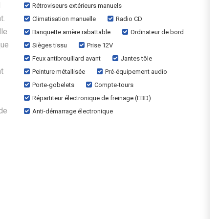
N
Rétroviseurs extérieurs manuels
t.
Climatisation manuelle
Radio CD
lle
Banquette arrière rabattable
Ordinateur de bord
que
Sièges tissu
Prise 12V
Feux antibrouillard avant
Jantes tôle
nt
Peinture métallisée
Pré-équipement audio
Porte-gobelets
Compte-tours
Répartiteur électronique de freinage (EBD)
de
Anti-démarrage électronique