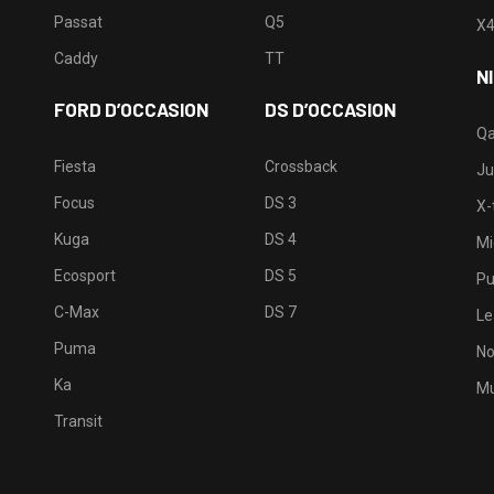
Passat
Q5
X
Caddy
TT
N
FORD D’OCCASION
DS D’OCCASION
Qa
Fiesta
Crossback
Ju
Focus
DS 3
X-t
Kuga
DS 4
Mi
Ecosport
DS 5
Pu
C-Max
DS 7
Le
Puma
No
Ka
Mu
Transit