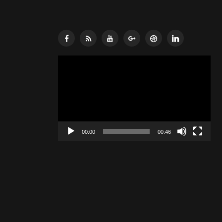
Lecteur
vidéo
00:00
00:46