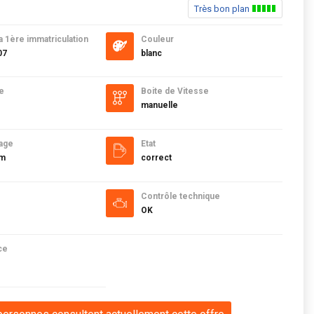
Très bon plan
a 1ère immatriculation
Couleur
07
blanc
e
Boite de Vitesse
manuelle
age
Etat
km
correct
Contrôle technique
OK
ce