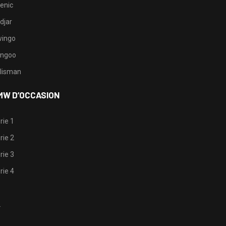
enic
djar
ingo
ngoo
lisman
MW D’OCCASION
rie 1
rie 2
rie 3
rie 4
1
2
3