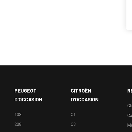
PEUGEOT
CITROËN
R
D’OCCASION
D’OCCASION
Cl
108
C1
Ca
208
C3
M