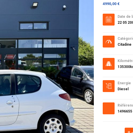
4990,00 €
Date de l
22 05 20
Catégori
Citadine
Kilométr
135300
Energie
Diesel
Référen
1496655