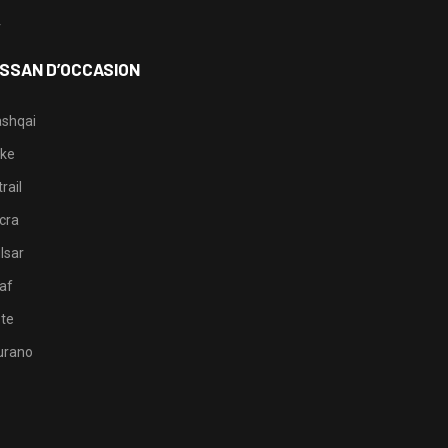
4
ISSAN D’OCCASION
shqai
ke
rail
cra
lsar
af
te
rano