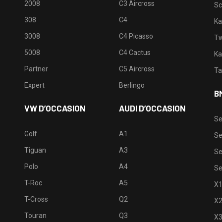
2008
C3 Aircross
Sc
308
C4
Ka
3008
C4 Picasso
Tw
5008
C4 Cactus
Ka
Partner
C5 Aircross
Ta
Expert
Berlingo
B
VW D’OCCASION
AUDI D’OCCASION
Se
Golf
A1
Se
Tiguan
A3
Se
Polo
A4
Se
T-Roc
A5
X
T-Cross
Q2
X
Touran
Q3
X