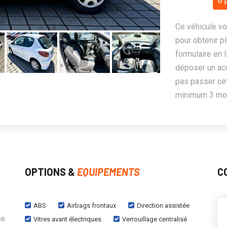
8 
Ce véhicule vo
pour obtenir pl
formulaire en 
déposer un ac
pas passer cet
minimum 3 mois
OPTIONS &
EQUIPEMENTS
C
ABS
Airbags frontaux
Direction assistée
de
Vitres avant électriques
Verrouillage centralisé