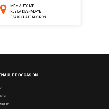
MRM AUTO MP
Rue LA DESHALAYE
35410 CHATEAUGIRON
ENAULT D’OCCASION
io
ptur
egane