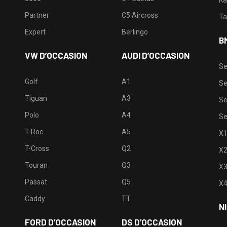
Partner
C5 Aircross
Ta
Expert
Berlingo
B
VW D’OCCASION
AUDI D’OCCASION
Se
Golf
A1
Se
Tiguan
A3
Se
Polo
A4
Se
T-Roc
A5
X
T-Cross
Q2
X
Touran
Q3
X
Passat
Q5
X
Caddy
TT
N
FORD D’OCCASION
DS D’OCCASION