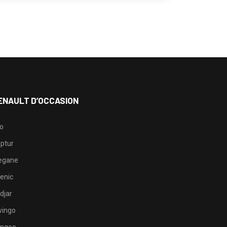
ENAULT D’OCCASION
io
ptur
egane
enic
djar
ingo
ngoo