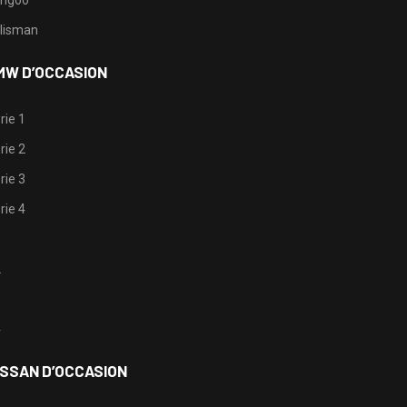
lisman
MW D’OCCASION
rie 1
rie 2
rie 3
rie 4
1
2
3
4
ISSAN D’OCCASION