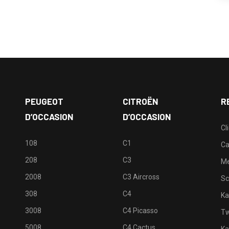
PEUGEOT
CITROËN
R
D’OCCASION
D’OCCASION
Cl
108
C1
Ca
208
C3
M
2008
C3 Aircross
Sc
308
C4
Ka
3008
C4 Picasso
Tw
5008
C4 Cactus
Ka