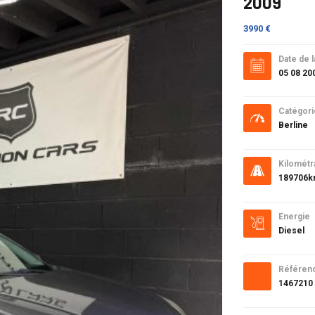
2009
3990 €
Date de l
05 08 20
Catégori
Berline
Kilométr
189706
Energie
Diesel
Référen
1467210