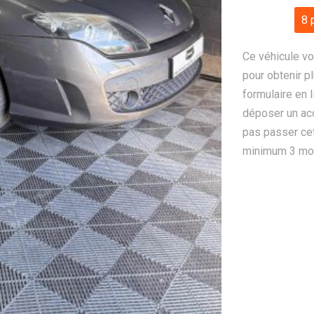
8 
Ce véhicule vo
pour obtenir pl
formulaire en 
déposer un ac
pas passer cet
minimum 3 mois