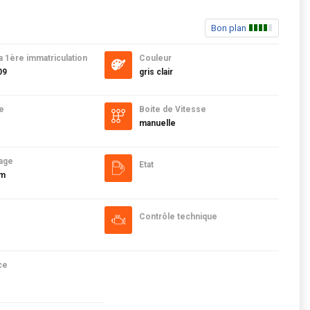
Bon plan
a 1ère immatriculation
Couleur
09
gris clair
e
Boite de Vitesse
manuelle
age
Etat
km
Contrôle technique
ce