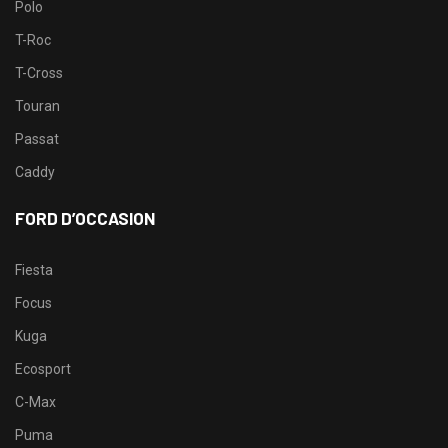
Polo
T-Roc
T-Cross
Touran
Passat
Caddy
FORD D’OCCASION
Fiesta
Focus
Kuga
Ecosport
C-Max
Puma