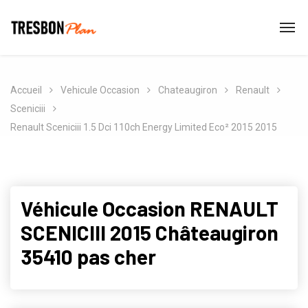
Accueil
Vehicule Occasion
Chateaugiron
Renault
Sceniciii
Renault Sceniciii 1.5 Dci 110ch Energy Limited Eco² 2015 2015
Véhicule Occasion RENAULT
SCENICIII 2015 Châteaugiron
35410 pas cher