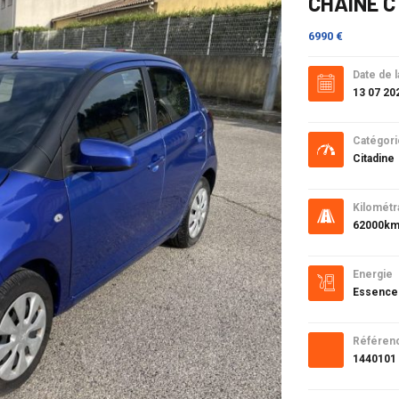
CHAINE C
6990 €
Date de l
13 07 20
Catégori
Citadine
Kilométr
62000k
Energie
Essence
Référen
1440101