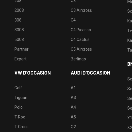
208
C3
M
2008
C3 Aircross
Sc
308
C4
Ka
3008
C4 Picasso
Tw
5008
C4 Cactus
Ka
Partner
C5 Aircross
Ta
Expert
Berlingo
B
VW D’OCCASION
AUDI D’OCCASION
Se
Golf
A1
Se
Tiguan
A3
Se
Polo
A4
Se
T-Roc
A5
X
T-Cross
Q2
X