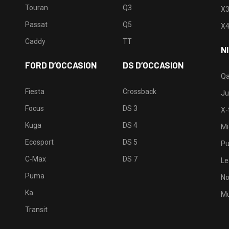
Touran
Q3
X
Passat
Q5
X
Caddy
TT
N
FORD D’OCCASION
DS D’OCCASION
Qa
Fiesta
Crossback
Ju
Focus
DS 3
X-t
Kuga
DS 4
Mi
Ecosport
DS 5
Pu
C-Max
DS 7
Le
Puma
No
Ka
Mu
Transit