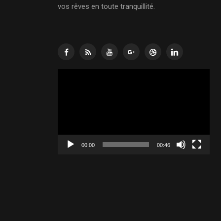
vos rêves en toute tranquillité.
Lecteur
vidéo
00:00
00:46