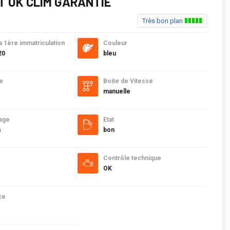
T OK CLIM GARANTIE
Très bon plan
a 1ère immatriculation
Couleur
20
bleu
e
Boite de Vitesse
manuelle
age
Etat
m
bon
Contrôle technique
OK
ce