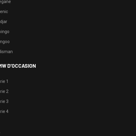
egane
enic
djar
ingo
ngoo
lisman
MW D’OCCASION
rie 1
rie 2
rie 3
rie 4
1
2