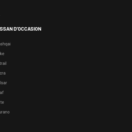
3
4
ISSAN D’OCCASION
shqai
ke
rail
cra
lsar
af
te
rano