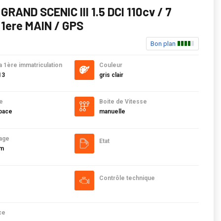
RAND SCENIC III 1.5 DCI 110cv / 7
1ere MAIN / GPS
Bon plan
a 1ère immatriculation
Couleur
13
gris clair
e
Boite de Vitesse
pace
manuelle
age
Etat
km
Contrôle technique
ce