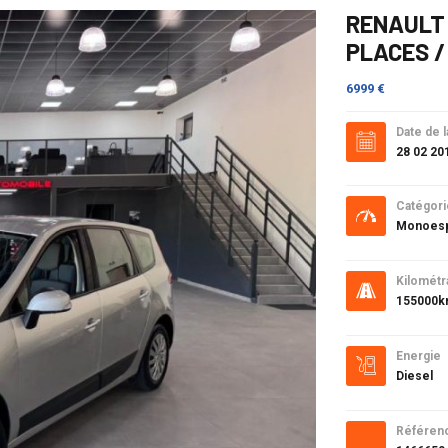
RENAULT G
PLACES / 
6999 €
Date de l
28 02 20
Catégori
Monoes
Kilométr
155000
Energie
Diesel
Référen