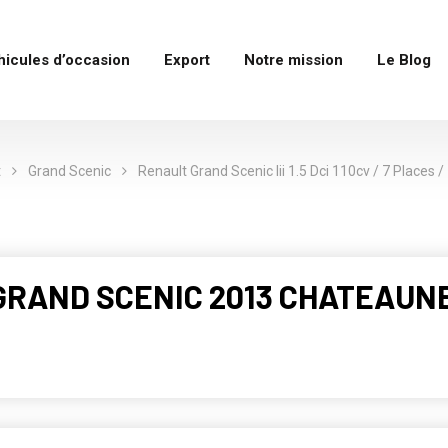
hicules d’occasion
Export
Notre mission
Le Blog
t
Grand Scenic
Renault Grand Scenic Iii 1.5 Dci 110cv / 7 Places 
 GRAND SCENIC 2013 CHATEAUNE