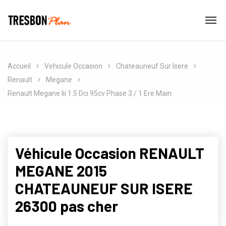
Accueil
Vehicule Occasion
Chateauneuf Sur Isere
Renault
Megane
Renault Megane Iii 1.5 Dci 95cv Phase 3 / 1 Ere Main
Véhicule Occasion RENAULT
MEGANE 2015
CHATEAUNEUF SUR ISERE
26300 pas cher