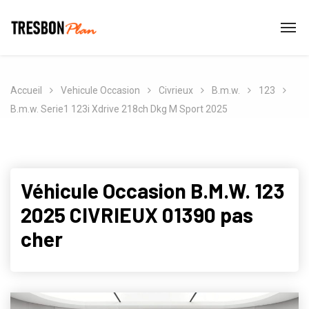
Accueil
Vehicule Occasion
Civrieux
B.m.w.
123
B.m.w. Serie1 123i Xdrive 218ch Dkg M Sport 2025
Véhicule Occasion B.M.W. 123
2025 CIVRIEUX 01390 pas
cher