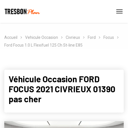
Accueil
Vehicule Occasion
Civrieux
Ford
Focus
Ford Focus 1.0 L Flexifuel 125 Ch St-line E85
Véhicule Occasion FORD
FOCUS 2021 CIVRIEUX 01390
pas cher