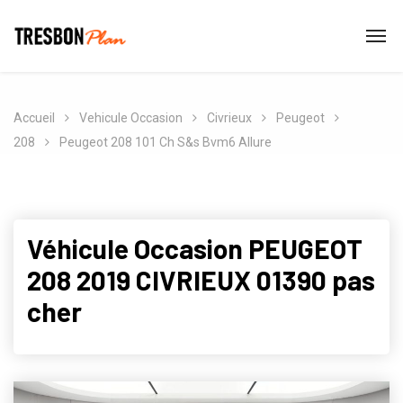
Accueil
Vehicule Occasion
Civrieux
Peugeot
208
Peugeot 208 101 Ch S&s Bvm6 Allure
Véhicule Occasion PEUGEOT
208 2019 CIVRIEUX 01390 pas
cher