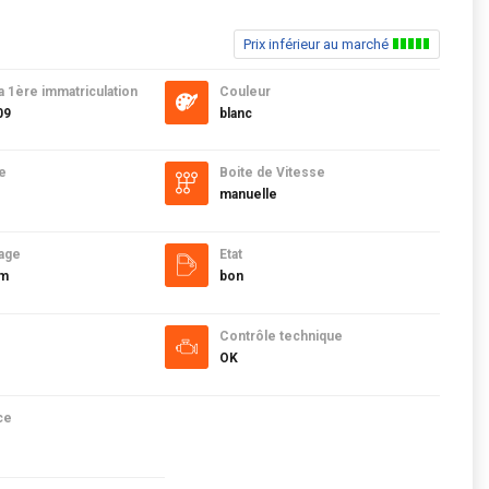
Prix inférieur au marché
a 1ère immatriculation
Couleur
09
blanc
e
Boite de Vitesse
manuelle
age
Etat
km
bon
Contrôle technique
OK
ce