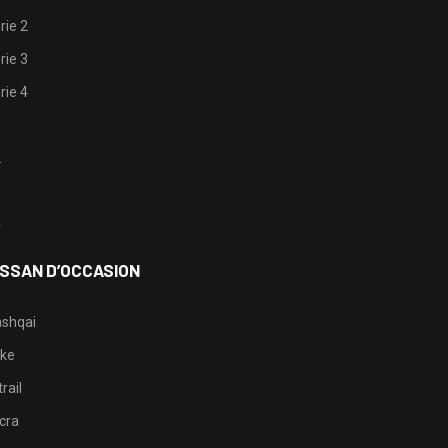
rie 2
rie 3
rie 4
1
2
3
4
ISSAN D’OCCASION
shqai
ke
rail
cra