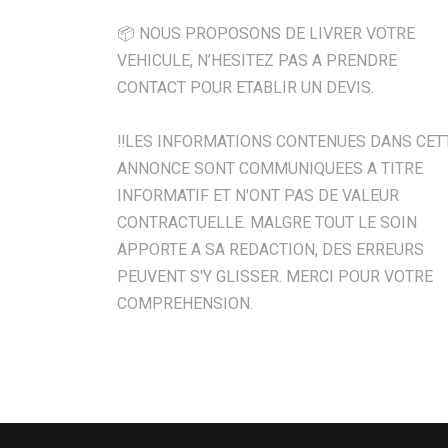
📦 NOUS PROPOSONS DE LIVRER VOTRE
VEHICULE, N’HESITEZ PAS A PRENDRE
CONTACT POUR ETABLIR UN DEVIS.
‼️LES INFORMATIONS CONTENUES DANS CET
ANNONCE SONT COMMUNIQUEES A TITRE
INFORMATIF ET N'ONT PAS DE VALEUR
CONTRACTUELLE. MALGRE TOUT LE SOIN
APPORTE A SA REDACTION, DES ERREURS
PEUVENT S'Y GLISSER. MERCI POUR VOTRE
COMPREHENSION.