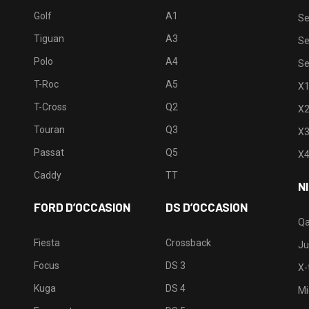
Golf
A1
Se
Tiguan
A3
Se
Polo
A4
Se
T-Roc
A5
X
T-Cross
Q2
X
Touran
Q3
X
Passat
Q5
X
Caddy
TT
N
FORD D’OCCASION
DS D’OCCASION
Qa
Fiesta
Crossback
Ju
Focus
DS 3
X-t
Kuga
DS 4
Mi