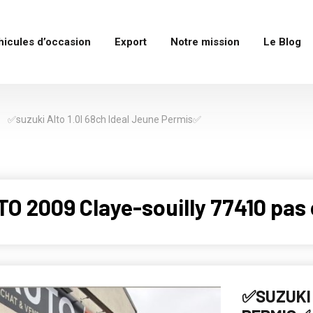
hicules d’occasion
Export
Notre mission
Le Blog
✅suzuki Alto 1.0l 68ch Ideal Jeune Permis✅
O 2009 Claye-souilly 77410 pas
✅SUZUKI 