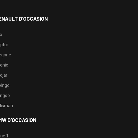
ENAULT D’OCCASION
io
ptur
egane
enic
djar
ingo
ngoo
lisman
MW D’OCCASION
rie 1