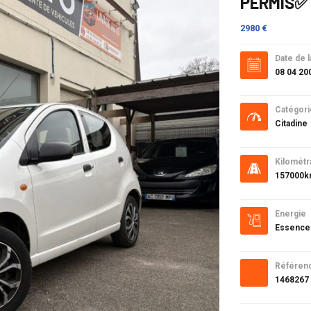
PERMIS✅
2980 €
Date de l
08 04 20
Catégori
Citadine
Kilométr
157000
Energie
Essence
Référen
1468267