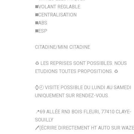
◼️VOLANT REGLABLE
◼️CENTRALISATION
◼️ABS
◼️ESP
CITADINE/MINI CITADINE
♻ LES REPRISES SONT POSSIBLES. NOUS
ETUDIONS TOUTES PROPOSITIONS. ♻
⌚️🕘 VISITE POSSIBLE DU LUNDI AU SAMEDI
UNIQUEMENT SUR RENDEZ-VOUS.
📍69 ALLÉE RN3 BOIS FLEURI, 77410 CLAYE-
SOUILLY
🖊️(ÉCRIRE DIRECTEMENT HT AUTO SUR WAZE