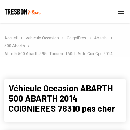
Accueil
Vehicule Occasion
CoigniÈres
Abarth
500 Abarth
Abarth 500 Abarth 595c Turismo 160ch Auto Cuir Gps 2014
Véhicule Occasion ABARTH
500 ABARTH 2014
COIGNIERES 78310 pas cher