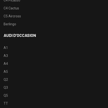
C4 Picasso
C4 Cactus
C5 Aircross
Berlingo
AUDI D’OCCASION
A1
A3
A4
A5
Q2
Q3
Q5
TT