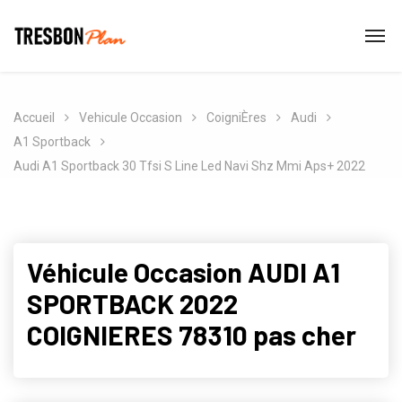
Accueil
Vehicule Occasion
CoigniÈres
Audi
A1 Sportback
Audi A1 Sportback 30 Tfsi S Line Led Navi Shz Mmi Aps+ 2022
Véhicule Occasion AUDI A1
SPORTBACK 2022
COIGNIERES 78310 pas cher