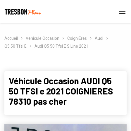
Accueil
Vehicule Occasion
CoigniÈres
Audi
Q5 50 Tfsi E
Audi Q5 50 Tfsi E S Line 2021
Véhicule Occasion AUDI Q5
50 TFSI e 2021 COIGNIERES
78310 pas cher