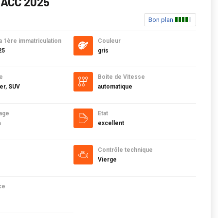
ACC 2025
Bon plan
a 1ère immatriculation
Couleur
25
gris
e
Boite de Vitesse
er, SUV
automatique
age
Etat
m
excellent
Contrôle technique
Vierge
ce