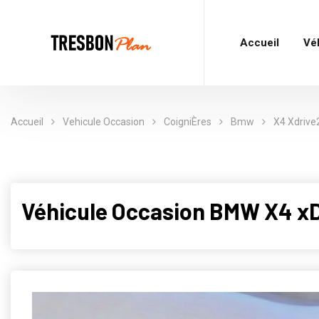
Accueil
Vé
Accueil
Vehicule Occasion
CoigniÈres
Bmw
X4 Xdrive
Véhicule Occasion BMW X4 xD