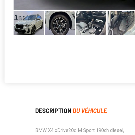
DESCRIPTION
DU VÉHICULE
BMW X4 xDrive20d M Sport 190ch diesel,