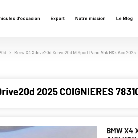
hicules d’occasion
Export
Notre mission
Le Blog
20d
Bmw X4 Xdrive20d Xdrive20d M Sport Pano Ahk H&k Acc 2025
rive20d 2025 COIGNIERES 78310
BMW X4 X