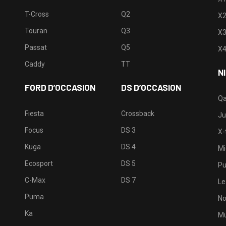
T-Cross
Q2
X
Touran
Q3
X
Passat
Q5
X
Caddy
TT
N
FORD D’OCCASION
DS D’OCCASION
Qa
Fiesta
Crossback
Ju
Focus
DS 3
X-t
Kuga
DS 4
Mi
Ecosport
DS 5
Pu
C-Max
DS 7
Le
Puma
No
Ka
Mu