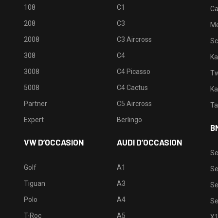
108
C1
Ca
208
C3
M
2008
C3 Aircross
Sc
308
C4
Ka
3008
C4 Picasso
Tw
5008
C4 Cactus
Ka
Partner
C5 Aircross
Ta
Expert
Berlingo
B
VW D’OCCASION
AUDI D’OCCASION
Se
Golf
A1
Se
Tiguan
A3
Se
Polo
A4
Se
T-Roc
A5
X