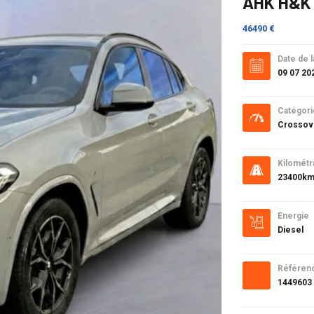
AHK H&K 
46490 €
Date de l
09 07 20
Catégori
Crossov
Kilométr
23400k
Energie
Diesel
Référen
1449603