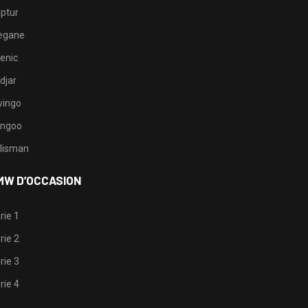
ptur
egane
enic
djar
ingo
ngoo
lisman
MW D’OCCASION
rie 1
rie 2
rie 3
rie 4
1