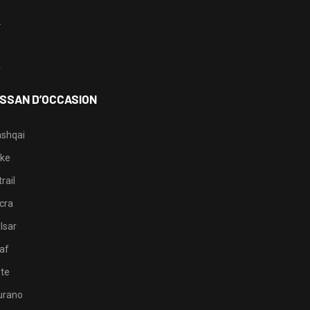
2
3
4
ISSAN D’OCCASION
shqai
ke
rail
cra
lsar
af
te
rano