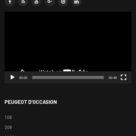
Lecteur
vidéo
00:00
00:46
PEUGEOT D’OCCASION
108
208