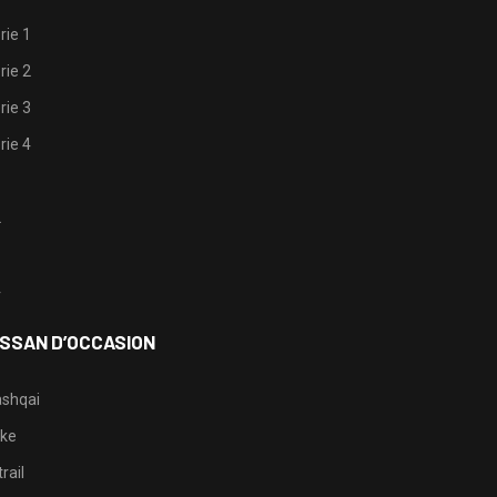
rie 1
rie 2
rie 3
rie 4
1
2
3
4
ISSAN D’OCCASION
shqai
ke
rail