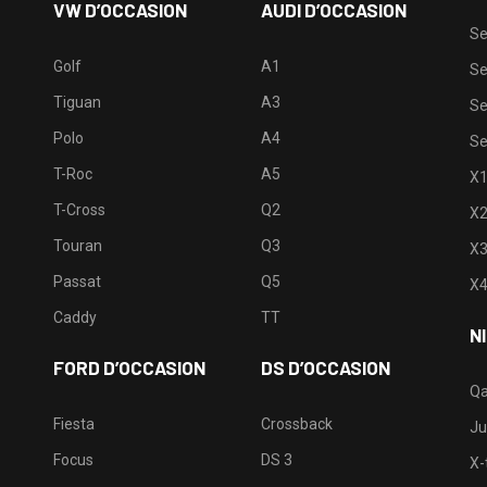
VW D’OCCASION
AUDI D’OCCASION
Se
Golf
A1
Se
Tiguan
A3
Se
Polo
A4
Se
T-Roc
A5
X
T-Cross
Q2
X
Touran
Q3
X
Passat
Q5
X
Caddy
TT
N
FORD D’OCCASION
DS D’OCCASION
Qa
Fiesta
Crossback
Ju
Focus
DS 3
X-t