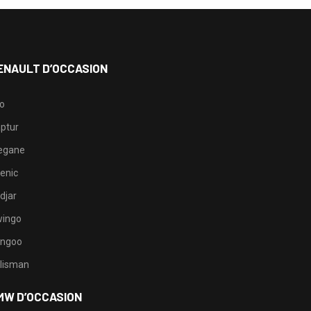
ENAULT D’OCCASION
io
ptur
egane
enic
djar
ingo
ngoo
lisman
MW D’OCCASION