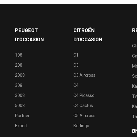
PEUGEOT
CITROËN
R
D’OCCASION
D’OCCASION
Cl
108
C1
Ca
208
C3
M
2008
C3 Aircross
Sc
308
C4
Ka
3008
C4 Picasso
Tw
5008
C4 Cactus
Ka
Partner
C5 Aircross
Ta
Expert
Berlingo
B