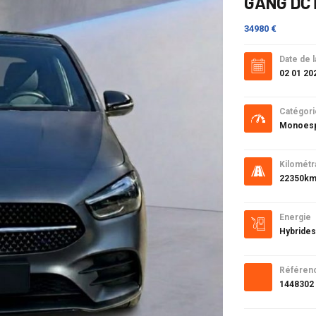
GANG DCT
34980 €
Date de l
02 01 20
Catégori
Monoesp
Kilométr
22350k
Energie
Hybrides
Référen
1448302