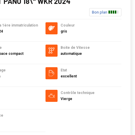
 PANO 18\" WKR 2024
Bon plan
a 1ère immatriculation
Couleur
24
gris
e
Boite de Vitesse
ace compact
automatique
age
Etat
m
excellent
Contrôle technique
Vierge
ce