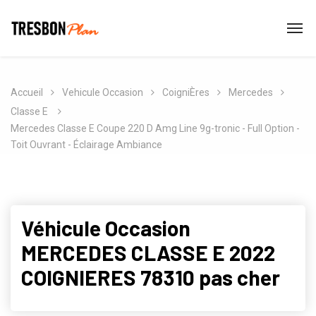
Accueil
Vehicule Occasion
CoigniÈres
Mercedes
Classe E
Mercedes Classe E Coupe 220 D Amg Line 9g-tronic - Full Option -
Toit Ouvrant - Éclairage Ambiance
Véhicule Occasion
MERCEDES CLASSE E 2022
COIGNIERES 78310 pas cher