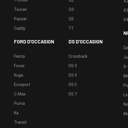
T-Cross
Q2
X
Touran
Q3
X
Passat
Q5
X
Caddy
TT
N
FORD D’OCCASION
DS D’OCCASION
Qa
Fiesta
Crossback
Ju
Focus
DS 3
X-t
Kuga
DS 4
Mi
Ecosport
DS 5
Pu
C-Max
DS 7
Le
Puma
No
Ka
Mu
Transit