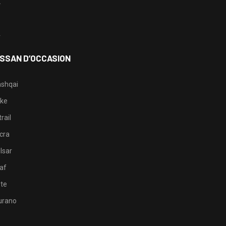
2
3
4
ISSAN D’OCCASION
shqai
ke
rail
cra
lsar
af
te
rano