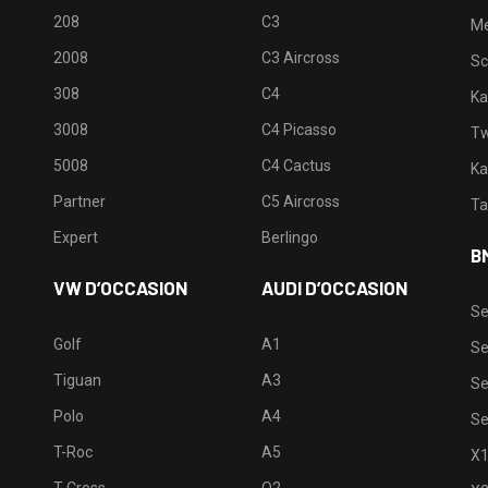
208
C3
M
2008
C3 Aircross
Sc
308
C4
Ka
3008
C4 Picasso
Tw
5008
C4 Cactus
Ka
Partner
C5 Aircross
Ta
Expert
Berlingo
B
VW D’OCCASION
AUDI D’OCCASION
Se
Golf
A1
Se
Tiguan
A3
Se
Polo
A4
Se
T-Roc
A5
X