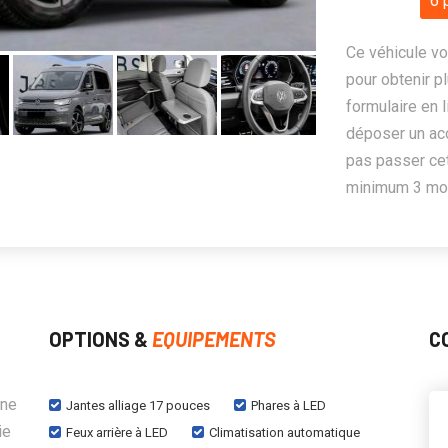
6 
Ce véhicule vo
pour obtenir pl
formulaire en 
déposer un ac
pas passer cet
minimum 3 mois
OPTIONS &
EQUIPEMENTS
C
une
Jantes alliage 17 pouces
Phares à LED
ie
Feux arrière à LED
Climatisation automatique