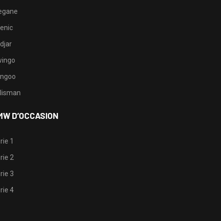
egane
enic
djar
ingo
ngoo
lisman
MW D’OCCASION
rie 1
rie 2
rie 3
rie 4
1