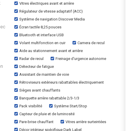
k
Vitres électriques avant et arrière
Régulateur de vitesse adaptatif (ACC)
Système de navigation Discover Media
vec
Écran tactile 8,25 pouces
Bluetooth et interface USB
Volant multifonction en cuir
Camera de recul
Aide au stationnement avant et arrière
Radar de recul
Freinage d'urgence autonome
en
Détecteur de fatigue
Assistant de maintien de voie
Rétroviseurs extérieurs rabattables électriquement
Sièges avant chauffants
Banquette arrière rabattable 2/3-1/3
Pack visibilité
Système Start/Stop
Capteur de pluie et de luminosité
Pare-brise chauffant
Vitres arrière surteintées
Décor intérieur spécifique Dark Label