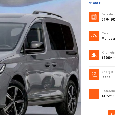
35200 €
Date de l
29 04 20
Catégori
Monoesp
Kilométr
15900k
Energie
Diesel
Référen
1465260