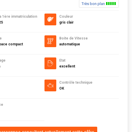
Très bon plan
a 1ère immatriculation
Couleur
25
gris clair
e
Boite de Vitesse
ace compact
automatique
age
Etat
m
excellent
Contrôle technique
OK
ce