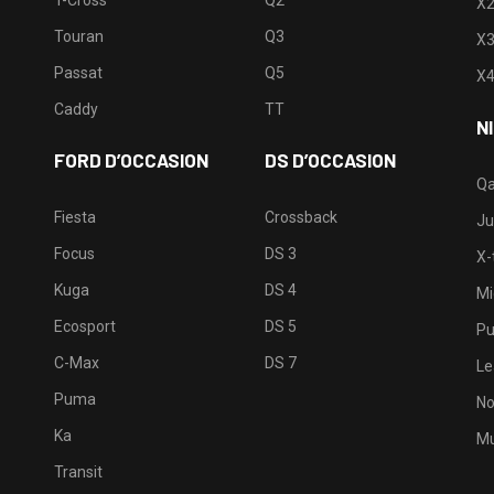
T-Cross
Q2
X
Touran
Q3
X
Passat
Q5
X
Caddy
TT
N
FORD D’OCCASION
DS D’OCCASION
Qa
Fiesta
Crossback
Ju
Focus
DS 3
X-t
Kuga
DS 4
Mi
Ecosport
DS 5
Pu
C-Max
DS 7
Le
Puma
No
Ka
Mu
Transit