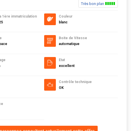
Très bon plan
a 1ère immatriculation
Couleur
25
blanc
e
Boite de Vitesse
pace
automatique
age
Etat
m
excellent
Contrôle technique
OK
ce