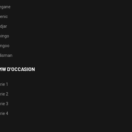
egane
enic
djar
ingo
ngoo
lisman
MW D’OCCASION
rie 1
rie 2
rie 3
rie 4
1