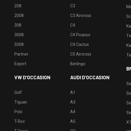
208
C3
M
2008
C3 Aircross
Sc
308
C4
Ka
3008
C4 Picasso
Tw
5008
C4 Cactus
Ka
Partner
C5 Aircross
Ta
Expert
Berlingo
B
VW D’OCCASION
AUDI D’OCCASION
Se
Golf
A1
Se
Tiguan
A3
Se
Polo
A4
Se
T-Roc
A5
X