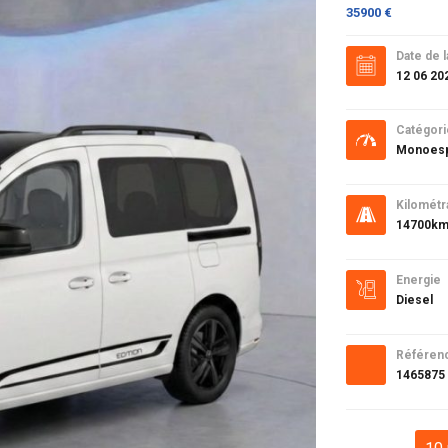
35900 €
Date de l
12 06 20
Catégori
Monoes
Kilométr
14700k
Energie
Diesel
Référen
1465875