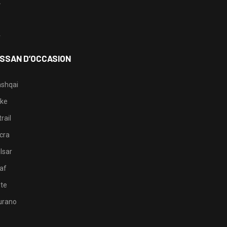
2
3
4
ISSAN D’OCCASION
shqai
ke
rail
cra
lsar
af
te
rano