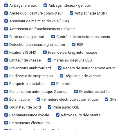
Airbags latéraux
Airbags rideaux / genoux
Alerte oubli ceinture conducteur
Antipatinage (ASR)
Assistant de maintien de voie (LKA)
Avertisseur de franchissement de ligne
Capteur d'angle mort
Contrôle de pression des pneus
Détection panneaux signalisation
ESP
Fixations ISOFIX
Frein de parking automatique
Limiteur de vitesse
Phares av. de jour à LED
Projecteurs antibrouillard
Radars de stationnement avant
Raidisseur de suspension
Régulateur de vitesse
Banquette rabattable
Bluetooth
Climatisation automatique 2 zones
Direction assistée
Écran tactile
Fermeture électrique automatique
GPS
Ordinateur de bord
Prise audio USB
Reconnaissance vocale
Rétroviseurs dégivrants
Rétroviseurs électriques