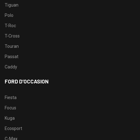
Tiguan
Polo
T-Roc
T-Cross
Touran
Passat
Caddy
FORD D’OCCASION
Fiesta
Focus
Kuga
Ecosport
C-Max