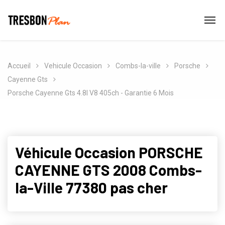
Accueil
Vehicule Occasion
Combs-la-ville
Porsche
Cayenne Gts
Porsche Cayenne Gts 4.8l V8 405ch - Garantie 6 Mois
Véhicule Occasion PORSCHE
CAYENNE GTS 2008 Combs-
la-Ville 77380 pas cher