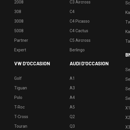
2008
C3 Aircross
Sc
308
C4
Ka
3008
C4 Picasso
Tw
5008
C4 Cactus
Ka
Partner
C5 Aircross
Ta
Expert
Berlingo
B
VW D’OCCASION
AUDI D’OCCASION
Se
Golf
A1
Se
Tiguan
A3
Se
Polo
A4
Se
T-Roc
A5
X
T-Cross
Q2
X
Touran
Q3
X