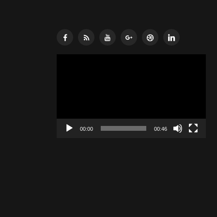
Lecteur
vidéo
00:00
00:46