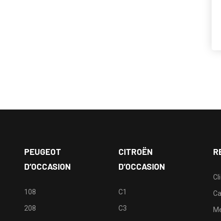
PEUGEOT
CITROËN
R
D’OCCASION
D’OCCASION
Cl
108
C1
Ca
208
C3
M