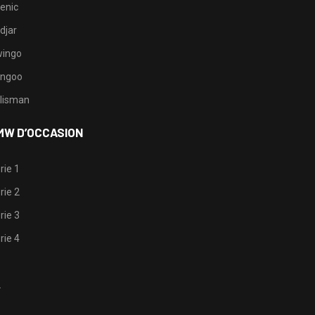
enic
djar
ingo
ngoo
lisman
MW D’OCCASION
rie 1
rie 2
rie 3
rie 4
1
2
3