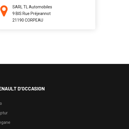
SARL TL Automobiles
9 BIS Rue Préjeannot
21190 CORPEAU
ENAULT D’OCCASION
io
ptur
egane