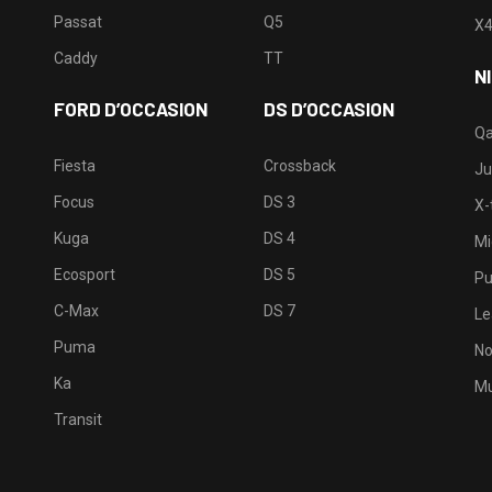
Passat
Q5
X
Caddy
TT
N
FORD D’OCCASION
DS D’OCCASION
Qa
Fiesta
Crossback
Ju
Focus
DS 3
X-t
Kuga
DS 4
Mi
Ecosport
DS 5
Pu
C-Max
DS 7
Le
Puma
No
Ka
Mu
Transit