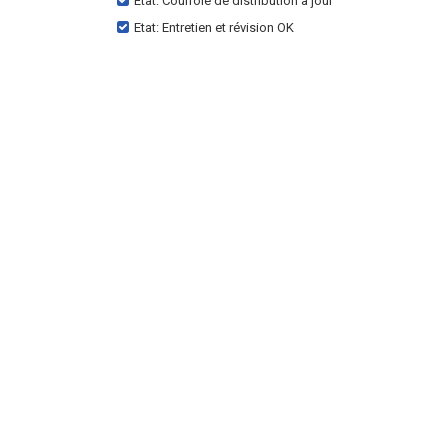
Etat: Courroie de distribution à jour
Etat: Entretien et révision OK