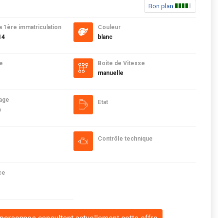
Bon plan
a 1ère immatriculation
Couleur
14
blanc
e
Boite de Vitesse
manuelle
age
Etat
m
Contrôle technique
ce