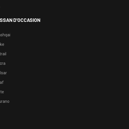
4
ISSAN D’OCCASION
shqai
ke
rail
cra
lsar
af
te
rano