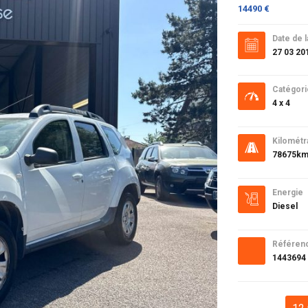
14490 €
Date de l
27 03 20
Catégori
4 x 4
Kilométr
78675k
Energie
Diesel
Référen
1443694