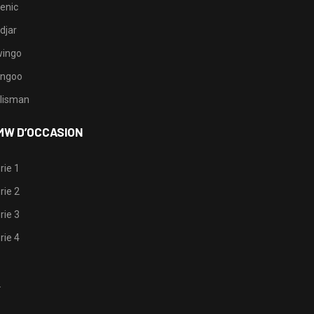
enic
djar
ingo
ngoo
lisman
MW D’OCCASION
rie 1
rie 2
rie 3
rie 4
1
2
3