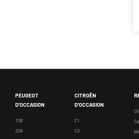
PEUGEOT
CITROËN
R
D’OCCASION
D’OCCASION
Cl
108
C1
Ca
208
C3
M