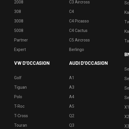
2008
C3 Aircross
Sc
308
C4
Ka
3008
C4 Picasso
Tw
5008
C4 Cactus
Ka
Partner
C5 Aircross
Ta
Expert
Berlingo
B
VW D’OCCASION
AUDI D’OCCASION
Se
Golf
A1
Se
Tiguan
A3
Se
Polo
A4
Se
T-Roc
A5
X
T-Cross
Q2
X
Touran
Q3
X