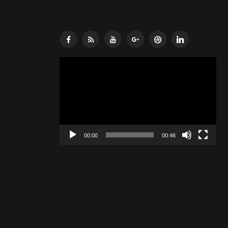
Lecteur
vidéo
00:00
00:46