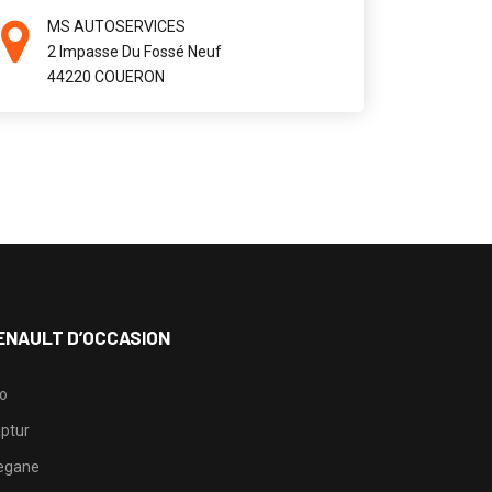
MS AUTOSERVICES
2 Impasse Du Fossé Neuf
44220 COUERON
ENAULT D’OCCASION
io
ptur
egane