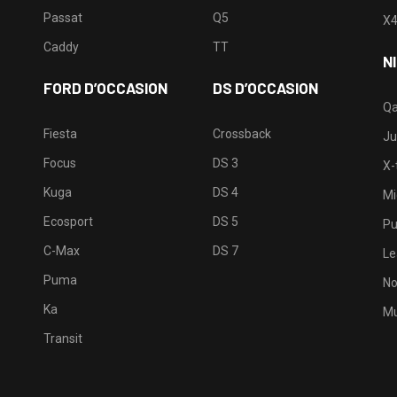
Passat
Q5
X
Caddy
TT
N
FORD D’OCCASION
DS D’OCCASION
Qa
Fiesta
Crossback
Ju
Focus
DS 3
X-t
Kuga
DS 4
Mi
Ecosport
DS 5
Pu
C-Max
DS 7
Le
Puma
No
Ka
Mu
Transit