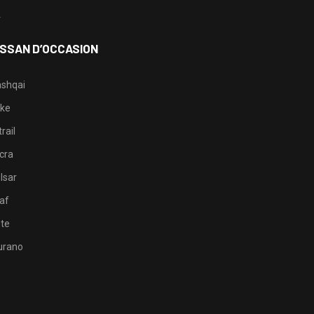
4
ISSAN D’OCCASION
shqai
ke
rail
cra
lsar
af
te
rano