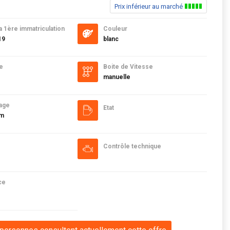
Prix inférieur au marché
a 1ère immatriculation
Couleur
19
blanc
e
Boite de Vitesse
manuelle
age
Etat
km
Contrôle technique
ce