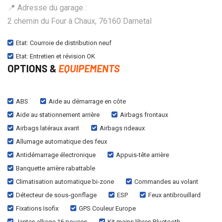
📍 Adresse du garage :
2 chemin du Four à Chaux, 76160 Darnetal
Etat: Courroie de distribution neuf
Etat: Entretien et révision OK
OPTIONS &
EQUIPEMENTS
ABS
Aide au démarrage en côte
Aide au stationnement arrière
Airbags frontaux
Airbags latéraux avant
Airbags rideaux
Allumage automatique des feux
Antidémarrage électronique
Appuis-tête arrière
Banquette arrière rabattable
Climatisation automatique bi-zone
Commandes au volant
Détecteur de sous-gonflage
ESP
Feux antibrouillard
Fixations Isofix
GPS Couleur Europe
Jantes alliage 16 pouces
Kit mains libres Bluetooth