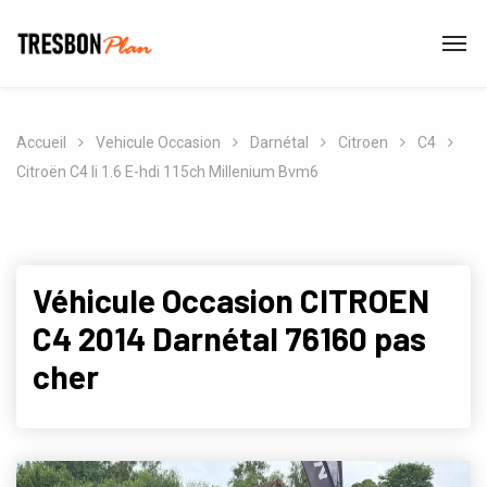
Accueil
Vehicule Occasion
Darnétal
Citroen
C4
Citroën C4 Ii 1.6 E-hdi 115ch Millenium Bvm6
Véhicule Occasion CITROEN
C4 2014 Darnétal 76160 pas
cher