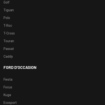
Golf
Tiguan
Polo
T-Roc
T-Cross
Touran
Passat
Caddy
FORD D’OCCASION
Fiesta
Focus
Kuga
Ecosport