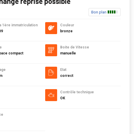
hange reprise possible
Bon plan
a 1ère immatriculation
Couleur
09
bronze
e
Boite de Vitesse
ace compact
manuelle
age
Etat
km
correct
Contrôle technique
OK
ce