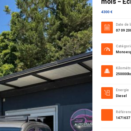
mois – Éc
4300 €
Date de l
07 09 20
Catégori
Monoesp
Kilométr
250000
Energie
Diesel
Référen
1471637