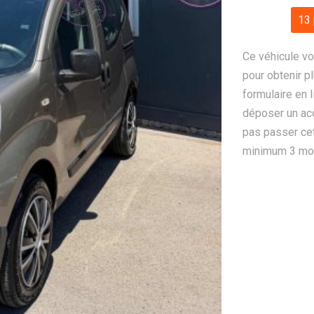
13 
Ce véhicule vo
pour obtenir pl
formulaire en 
déposer un ac
pas passer cet
minimum 3 mois