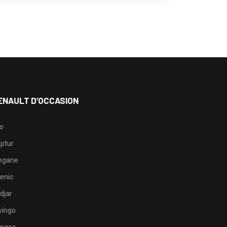
ENAULT D’OCCASION
io
ptur
egane
enic
djar
ingo
ngoo