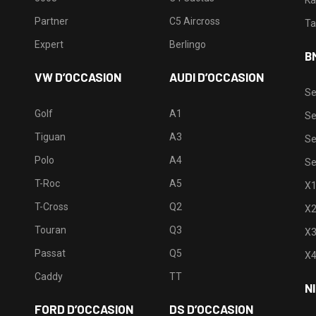
Partner
C5 Aircross
Ta
Expert
Berlingo
B
VW D’OCCASION
AUDI D’OCCASION
Se
Golf
A1
Se
Tiguan
A3
Se
Polo
A4
Se
T-Roc
A5
X
T-Cross
Q2
X
Touran
Q3
X
Passat
Q5
X
Caddy
TT
N
FORD D’OCCASION
DS D’OCCASION