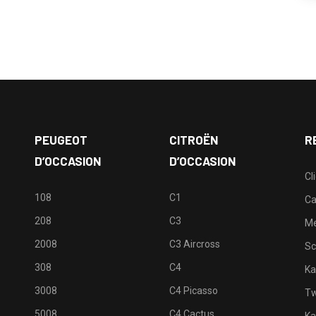
PEUGEOT
CITROËN
R
D’OCCASION
D’OCCASION
Cl
108
C1
Ca
208
C3
M
2008
C3 Aircross
Sc
308
C4
Ka
3008
C4 Picasso
Tw
5008
C4 Cactus
Ka