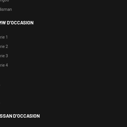
lisman
MW D’OCCASION
rie 1
rie 2
rie 3
rie 4
1
2
3
4
ISSAN D’OCCASION