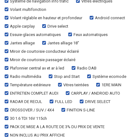
Système de navigation info trafic
Vitres électriques
Volant multifonction
Volant réglable en hauteur et profondeur
Android connect
Apple carplay
Drive select
Essuie-glaces automatiques
Feux automatiques
Jantes alliage
Jantes alliage 18"
Miroir de courtoisie conducteur éclairé
Miroir de courtoisie passager éclairé
Plafonnier central av et ar à led
Radio DAB
Radio multimédia
Stop and Start
Système ecomode
Température extérieure
Vitres teintées
1ERE MAIN
ENTRETIEN COMPLET AUDI
CARPLAY / ANDROID AUTO
RADAR DE RECUL
FULL LED
DRIVE SELECT
CROSSOVER / SUV / 4X4
FINITION S-LINE
30 1.6 TDI 16V 115ch
PACK DE MISE A LA ROUTE DE 3% DU PRIX DE VENTE
NON INCLUS AU PRIX AFFICHE