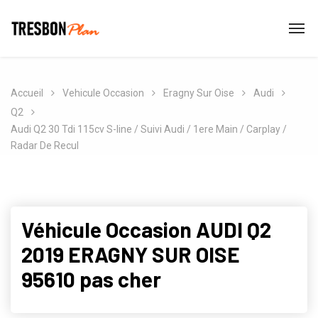
Accueil
Vehicule Occasion
Eragny Sur Oise
Audi
Q2
Audi Q2 30 Tdi 115cv S-line / Suivi Audi / 1ere Main / Carplay /
Radar De Recul
Véhicule Occasion AUDI Q2
2019 ERAGNY SUR OISE
95610 pas cher