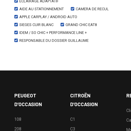
ECLAIRAGE ADAPTATIF
AIDE AU STATIONNEMENT
CAMERA DE RECUL
APPLE CARPLAY / ANDROID AUTO
SIEGES CUIR BLANC
GRAND CHIC EAT8
IDEM / SO CHIC + PERFORMANCE LINE +
RESPONSABLE DU DOSSIER GUILLAUME
PEUGEOT
CITROËN
R
D’OCCASION
D’OCCASION
Cl
108
C1
Ca
208
C3
M