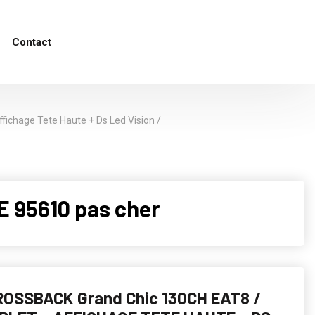
Contact
fichage Tete Haute + Ds Led Vision /
 95610 pas cher
ROSSBACK Grand Chic 130CH EAT8 /