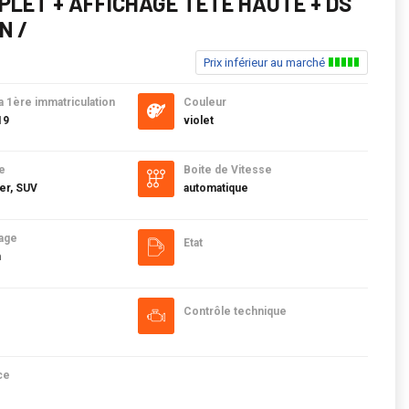
PLET + AFFICHAGE TETE HAUTE + DS
N /
Prix inférieur au marché
a 1ère immatriculation
Couleur
19
violet
e
Boite de Vitesse
er, SUV
automatique
age
Etat
m
Contrôle technique
ce