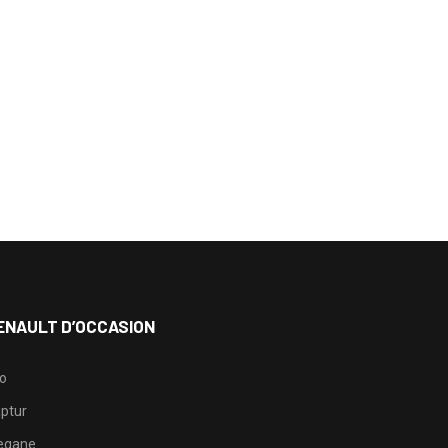
ENAULT D’OCCASION
io
ptur
egane