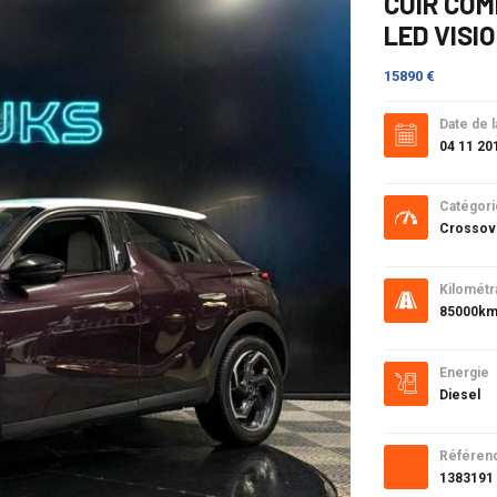
CUIR COM
LED VISIO
15890 €
Date de l
04 11 20
Catégori
Crossov
Kilométr
85000k
Energie
Diesel
Référen
1383191