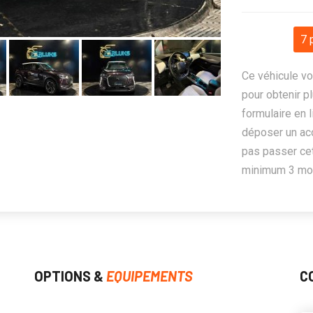
7 
Ce véhicule vo
pour obtenir pl
formulaire en 
déposer un ac
pas passer cet
minimum 3 mois
OPTIONS &
EQUIPEMENTS
C