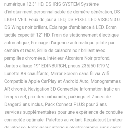
numérique 12.3'' HD, DS IRIS SYSTEM Système
d'infotainment personnalisable de dernière génération, DS
LIGHT VEIL Feux de jour à LED, DS PIXEL LED VISION 3.0,
DS Wings noir brillant, Eclairage d'ambiance à LED, Ecran
tactile capacitif 12'' HD, Frein de stationnement électrique
automatique, Freinage d'urgence automatique piloté par
caméra et radar, Grille de calandre noir brillant avec
pampilles chromées, Intérieur Alcantara Noir profond,
Jantes alliage 19'' EDINBURGH, pneus 235|50 R19 V,
Lunette AR chauffante, Mirror Screen sans fil via Wifi
Compatible Apple CarPlay et Android Auto, Monogrammes
AR chromé, Navigation 3D Connectée Information trafic en
temps réel, prix des carburants, parkings et Zones de
Danger.3 ans inclus, Pack Connect PLUS pour 3 ans
services supplémentaires pour une expérience de conduite
connectée optimale, Palettes au volant, Régulateur|Limiteur
de vitesse, Rétroviseur intérieur électrochrome sans cadre,