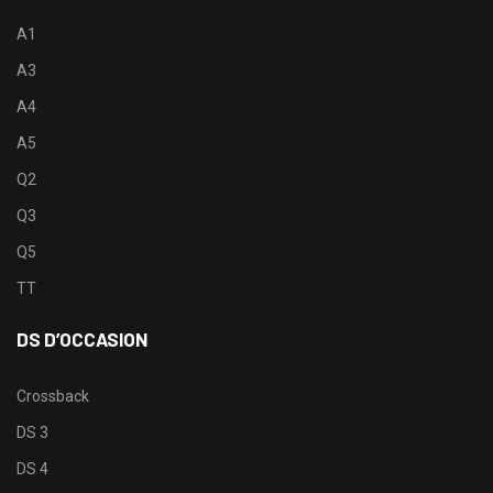
A1
A3
A4
A5
Q2
Q3
Q5
TT
DS D’OCCASION
Crossback
DS 3
DS 4