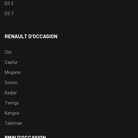
DS 5
DS 7
RENAULT D’OCCASION
Clio
Captur
Megane
Scenic
Kadjar
Twingo
Kangoo
Talisman
BMW D’OCCASION