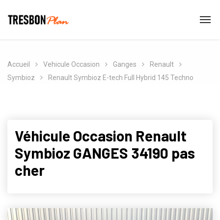
Accueil
Vehicule Occasion
Ganges
Renault
Symbioz
Renault Symbioz E-tech Full Hybrid 145 Techno
Véhicule Occasion Renault
Symbioz GANGES 34190 pas
cher