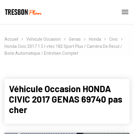
Accueil
Vehicule Occasion
Genas
Honda
Civic
Honda Civic 2017 1.5 I-vtec 182 Sport Plus / Caméra De Recul /
Boite Automatique / Entretien Complet
Véhicule Occasion HONDA
CIVIC 2017 GENAS 69740 pas
cher