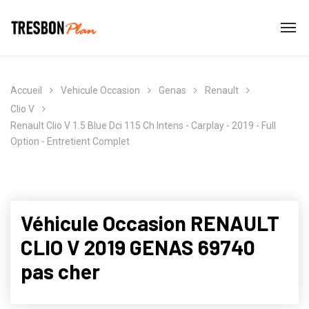
Accueil
Vehicule Occasion
Genas
Renault
Clio V
Renault Clio V 1.5 Blue Dci 115 Ch Intens - Carplay - 2019 - Full
Option - Entretient Complet
Véhicule Occasion RENAULT
CLIO V 2019 GENAS 69740
pas cher