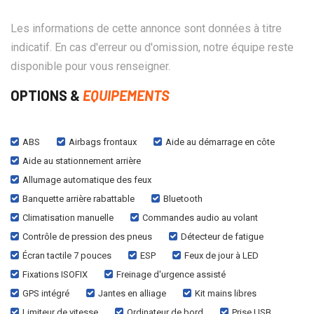
Les informations de cette annonce sont données à titre
indicatif. En cas d'erreur ou d'omission, notre équipe reste
disponible pour vous renseigner.
OPTIONS &
EQUIPEMENTS
ABS
Airbags frontaux
Aide au démarrage en côte
Aide au stationnement arrière
Allumage automatique des feux
Banquette arrière rabattable
Bluetooth
Climatisation manuelle
Commandes audio au volant
Contrôle de pression des pneus
Détecteur de fatigue
Écran tactile 7 pouces
ESP
Feux de jour à LED
Fixations ISOFIX
Freinage d'urgence assisté
GPS intégré
Jantes en alliage
Kit mains libres
Limiteur de vitesse
Ordinateur de bord
Prise USB