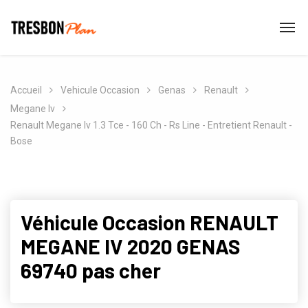
Accueil
Vehicule Occasion
Genas
Renault
Megane Iv
Renault Megane Iv 1.3 Tce - 160 Ch - Rs Line - Entretient Renault -
Bose
Véhicule Occasion RENAULT
MEGANE IV 2020 GENAS
69740 pas cher