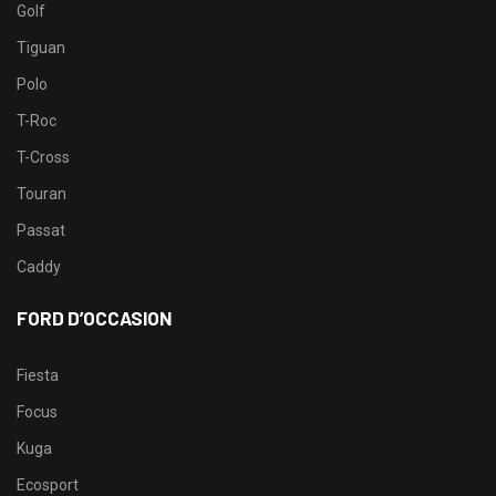
Golf
Tiguan
Polo
T-Roc
T-Cross
Touran
Passat
Caddy
FORD D’OCCASION
Fiesta
Focus
Kuga
Ecosport