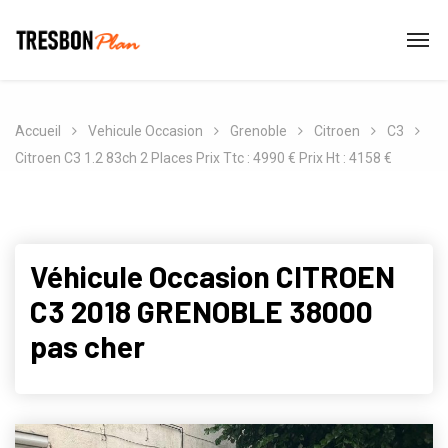
Accueil
Vehicule Occasion
Grenoble
Citroen
C3
Citroen C3 1.2 83ch 2 Places Prix Ttc : 4990 € Prix Ht : 4158 €
Véhicule Occasion CITROEN
C3 2018 GRENOBLE 38000
pas cher