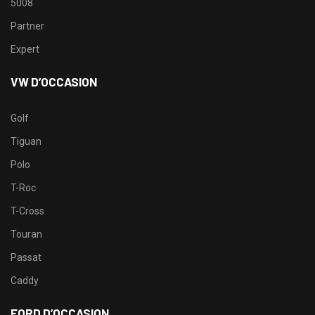
5008
Partner
Expert
VW D’OCCASION
Golf
Tiguan
Polo
T-Roc
T-Cross
Touran
Passat
Caddy
FORD D’OCCASION