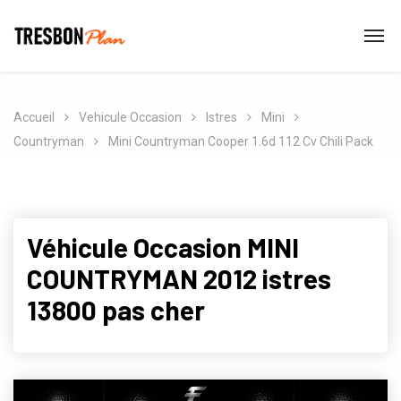
Accueil
Vehicule Occasion
Istres
Mini
Countryman
Mini Countryman Cooper 1.6d 112 Cv Chili Pack
Véhicule Occasion MINI
COUNTRYMAN 2012 istres
13800 pas cher