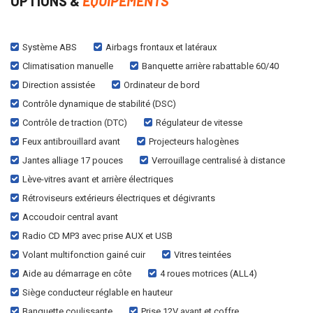
OPTIONS &
EQUIPEMENTS
Système ABS
Airbags frontaux et latéraux
Climatisation manuelle
Banquette arrière rabattable 60/40
Direction assistée
Ordinateur de bord
Contrôle dynamique de stabilité (DSC)
Contrôle de traction (DTC)
Régulateur de vitesse
Feux antibrouillard avant
Projecteurs halogènes
Jantes alliage 17 pouces
Verrouillage centralisé à distance
Lève-vitres avant et arrière électriques
Rétroviseurs extérieurs électriques et dégivrants
Accoudoir central avant
Radio CD MP3 avec prise AUX et USB
Volant multifonction gainé cuir
Vitres teintées
Aide au démarrage en côte
4 roues motrices (ALL4)
Siège conducteur réglable en hauteur
Banquette coulissante
Prise 12V avant et coffre