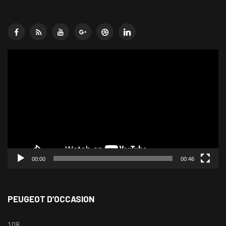
Lecteur
vidéo
00:00
00:46
PEUGEOT D’OCCASION
108