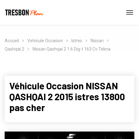
Accueil
Vehicule Occasion
Istres
Nissan
Qashqai 2
Nissan Qashqai 2 1.6 Dig-t 163 Cv Tekna
Véhicule Occasion NISSAN
QASHQAI 2 2015 istres 13800
pas cher