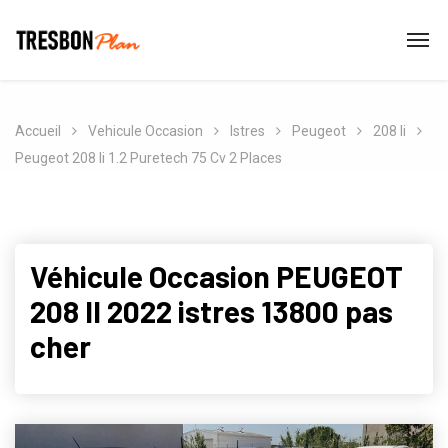
Accueil
Vehicule Occasion
Istres
Peugeot
208 Ii
Peugeot 208 Ii 1.2 Puretech 75 Cv 2 Places
Véhicule Occasion PEUGEOT
208 II 2022 istres 13800 pas
cher