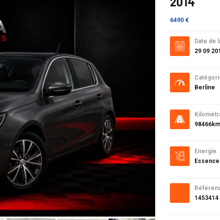
2014
6490 €
Date de l
29 09 20
Catégori
Berline
Kilométr
98466k
Energie
Essence
Référen
1453414