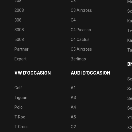
208
C3
M
2008
C3 Aircross
Sc
308
C4
Ka
3008
C4 Picasso
Tw
5008
C4 Cactus
Ka
Partner
C5 Aircross
Ta
Expert
Berlingo
B
VW D’OCCASION
AUDI D’OCCASION
Se
Golf
A1
Se
Tiguan
A3
Se
Polo
A4
Se
T-Roc
A5
X
T-Cross
Q2
X