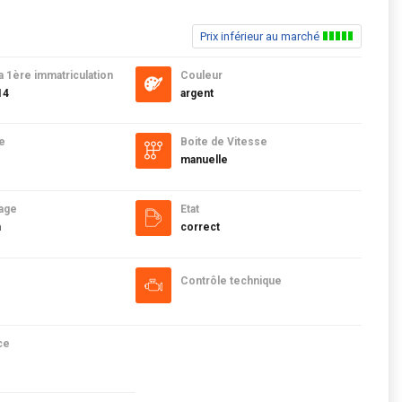
Prix inférieur au marché
a 1ère immatriculation
Couleur
14
argent
e
Boite de Vitesse
manuelle
age
Etat
m
correct
Contrôle technique
ce