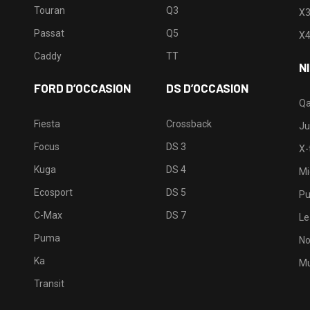
Touran
Q3
X
Passat
Q5
X
Caddy
TT
N
FORD D’OCCASION
DS D’OCCASION
Qa
Fiesta
Crossback
Ju
Focus
DS 3
X-t
Kuga
DS 4
Mi
Ecosport
DS 5
Pu
C-Max
DS 7
Le
Puma
No
Ka
Mu
Transit