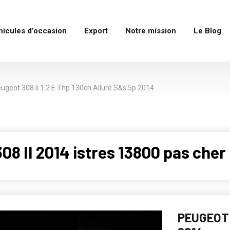
hicules d’occasion
Export
Notre mission
Le Blog
ugeot 308 Ii 1.2 E Thp 130ch Allure S&s 5p 2014
8 II 2014 istres 13800 pas cher
PEUGEOT 