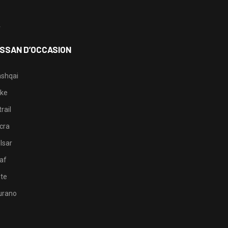
3
4
ISSAN D’OCCASION
shqai
ke
rail
cra
lsar
af
te
rano