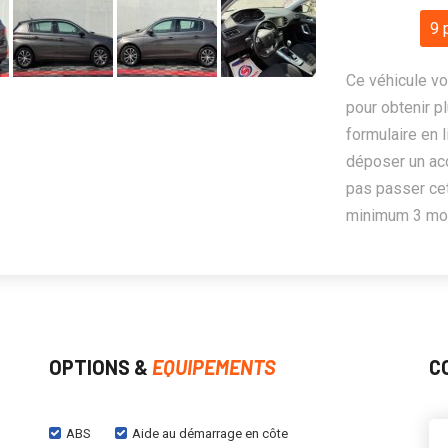
9 
Ce véhicule vo
pour obtenir pl
formulaire en 
déposer un ac
pas passer cet
minimum 3 mois
OPTIONS &
EQUIPEMENTS
C
ABS
Aide au démarrage en côte