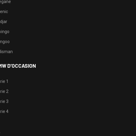
egane
enic
djar
ingo
ngoo
lisman
MW D’OCCASION
rie 1
rie 2
rie 3
rie 4
1
2