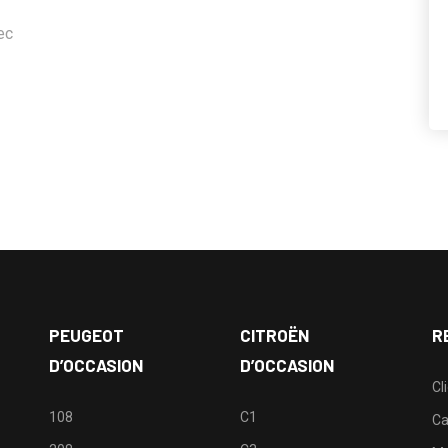
ec
PEUGEOT
CITROËN
R
D’OCCASION
D’OCCASION
Cl
108
C1
Ca