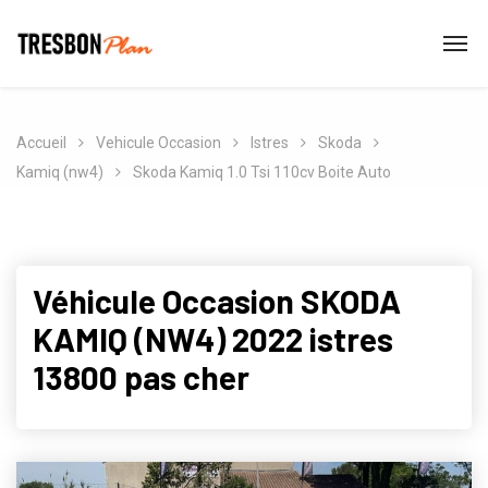
Accueil
Vehicule Occasion
Istres
Skoda
Kamiq (nw4)
Skoda Kamiq 1.0 Tsi 110cv Boite Auto
Véhicule Occasion SKODA
KAMIQ (NW4) 2022 istres
13800 pas cher