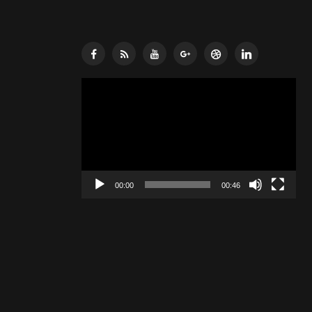
Lecteur
vidéo
00:00
00:46