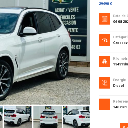
29490 €
Date de l
06 08 20
Catégori
Crossov
Kilométr
134313
Energie
Diesel
Référen
1467262