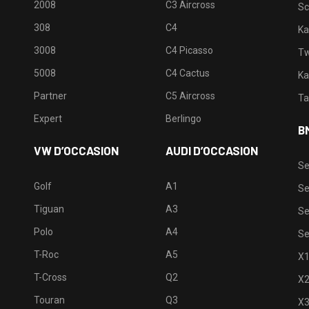
2008
C3 Aircross
Sc
308
C4
Ka
3008
C4 Picasso
Tw
5008
C4 Cactus
Ka
Partner
C5 Aircross
Ta
Expert
Berlingo
B
VW D’OCCASION
AUDI D’OCCASION
Se
Golf
A1
Se
Tiguan
A3
Se
Polo
A4
Se
T-Roc
A5
X
T-Cross
Q2
X
Touran
Q3
X