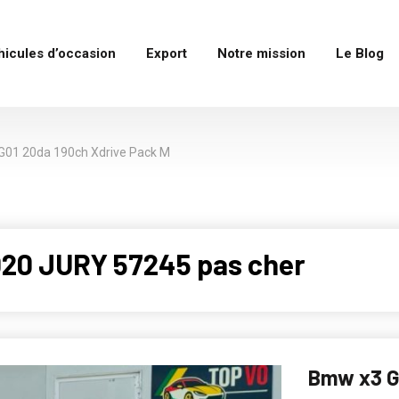
hicules d’occasion
Export
Notre mission
Le Blog
01 20da 190ch Xdrive Pack M
020 JURY 57245 pas cher
Bmw x3 G