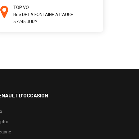
TOP VO
Rue DE LA FONTAINE A L'AUGE
57245 JURY
ENAULT D’OCCASION
io
ptur
egane