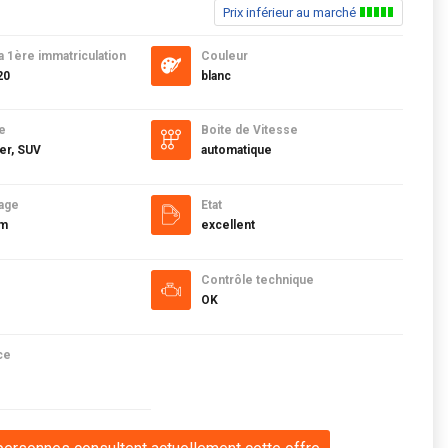
Prix inférieur au marché
a 1ère immatriculation
Couleur
20
blanc
e
Boite de Vitesse
er, SUV
automatique
age
Etat
km
excellent
Contrôle technique
OK
ce