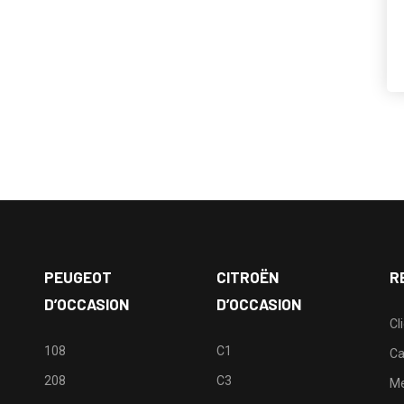
PEUGEOT
CITROËN
R
D’OCCASION
D’OCCASION
Cl
108
C1
Ca
208
C3
M