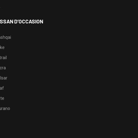
4
ISSAN D’OCCASION
shqai
ke
rail
cra
lsar
af
te
rano