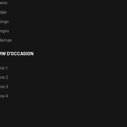
enic
djar
ingo
ngoo
lisman
MW D’OCCASION
rie 1
rie 2
rie 3
rie 4
1
2
3