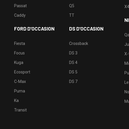
Passat
Q5
X
Caddy
TT
N
FORD D’OCCASION
DS D’OCCASION
Qa
Fiesta
Crossback
Ju
Focus
DS 3
X-t
Kuga
DS 4
Mi
Ecosport
DS 5
Pu
C-Max
DS 7
Le
Puma
No
Ka
Mu
Transit